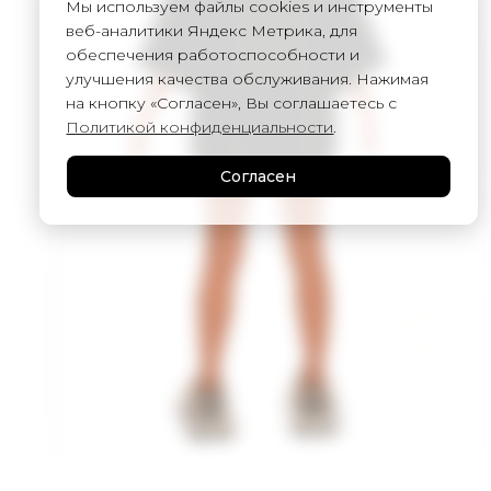
Мы используем файлы cookies и инструменты
веб-аналитики Яндекс Метрика, для
обеспечения работоспособности и
улучшения качества обслуживания. Нажимая
на кнопку «Согласен», Вы соглашаетесь с
Политикой конфиденциальности
.
Согласен