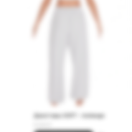
Джоггеры SOFT - melange
8 000
₽