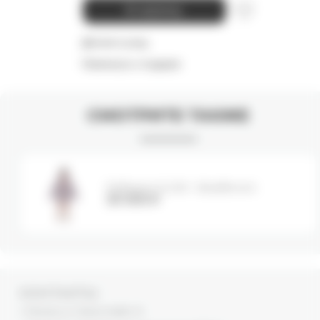
В корзину
Детали и уход
Намекнуть о подарке
СМОТРИТЕ ТАКЖЕ
Рубашка SLOW - blue/brown
30 000
₽
КОНТАКТЫ
г. Москва, ул. Новый Арбат, 13