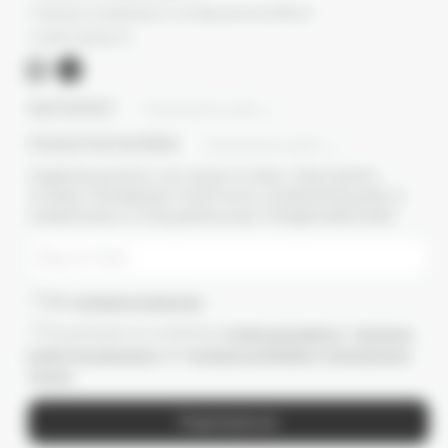
г. Москва, Суперметалл, 2-ая Бауманская 9/23 с3
+7 (977) 345 05-72
КАТАЛОГ
ПОКАЗАТЬ ВСЕ
ПОКУПАТЕЛЯМ
ПОКАЗАТЬ ВСЕ
ПОДПИШИТЕСЬ НА НАШУ E-MAIL РАССЫЛКУ,
ЧТОБЫ ПЕРВЫМИ ПОЛУЧАТЬ ИНФОРМАЦИЮ О
НОВИНКАХ И СПЕЦИАЛЬНЫХ ПРЕДЛОЖЕНИЯХ
Даю
согласие на рассылки
Ознакомлен(-а) с условиями
Публичной оферты
и
Политики
конфиденциальности
, даю
согласие на обработку персональных
данных
Подписаться