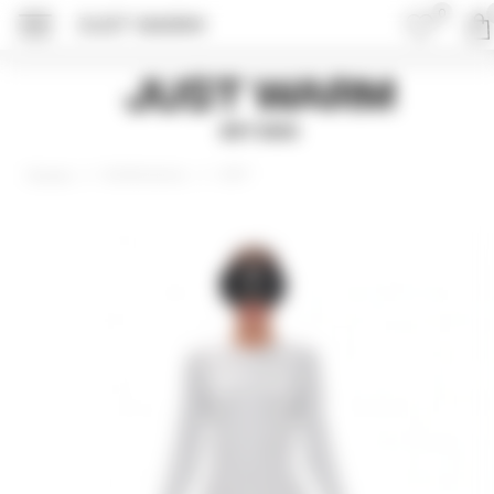
0
JUST WARM
ПОДРОБНЕЕ ОБ 
Just Warm
EST 2015
Комбинезоны
SOFT
Главная