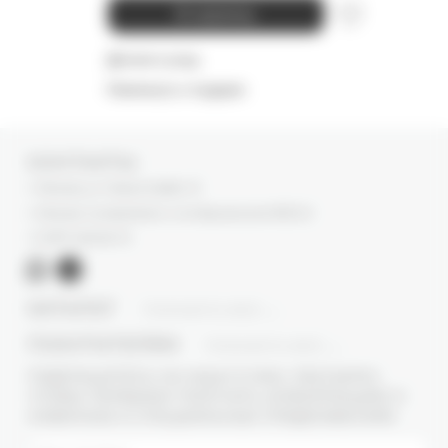
В корзину
Детали и уход
Намекнуть о подарке
КОНТАКТЫ
г. Москва, ул. Новый Арбат, 13
г. Москва, Суперметалл, 2-ая Бауманская 9/23 с3
+7 (977) 345 05-72
КАТАЛОГ
ПОКАЗАТЬ ВСЕ
ПОКУПАТЕЛЯМ
ПОКАЗАТЬ ВСЕ
ПОДПИШИТЕСЬ НА НАШУ E-MAIL РАССЫЛКУ,
ЧТОБЫ ПЕРВЫМИ ПОЛУЧАТЬ ИНФОРМАЦИЮ О
НОВИНКАХ И СПЕЦИАЛЬНЫХ ПРЕДЛОЖЕНИЯХ