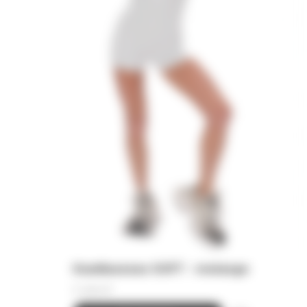
Комбинезон SOFT - melange
9 000
₽