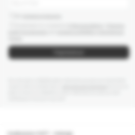
Даю
согласие на рассылки
Ознакомлен(-а) с условиями
Публичной оферты
и
Политики
конфиденциальности
, даю
согласие на обработку персональных
данных
Подписаться
Мы получаем и обрабатываем персональные данные посетителей
нашего сайта в соответствии с
официальной политикой
. Если вы не
даете согласия на обработку своих персональных данных, Вам
необходимо покинуть наш сайт.
Комбинезон SOFT - melange