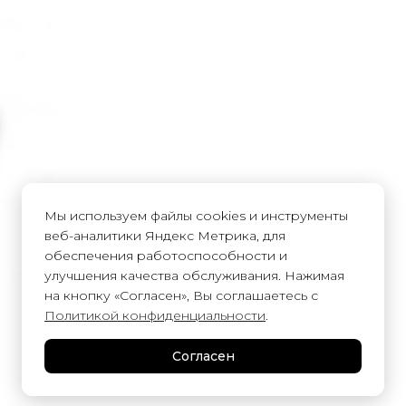
Мы используем файлы cookies и инструменты
веб-аналитики Яндекс Метрика, для
обеспечения работоспособности и
улучшения качества обслуживания. Нажимая
на кнопку «Согласен», Вы соглашаетесь с
Политикой конфиденциальности
.
Согласен