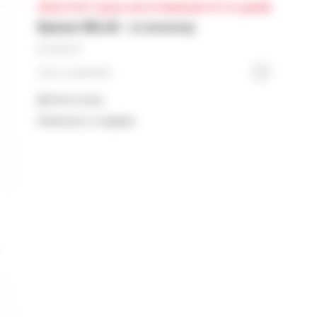
SOLD OUT (срок изготовления 10-14 дней)
Брюки RELAX - в полоску
16 000
₽
Нет в наличии
Детали и уход
Намекнуть о подарке