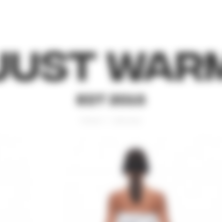
Just War
EST 2015
Главная
Джоггеры