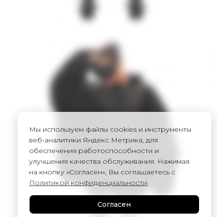
Мы используем файлы cookies и инструменты
веб-аналитики Яндекс Метрика, для
обеспечения работоспособности и
улучшения качества обслуживания. Нажимая
на кнопку «Согласен», Вы соглашаетесь с
Политикой конфиденциальности
.
Согласен