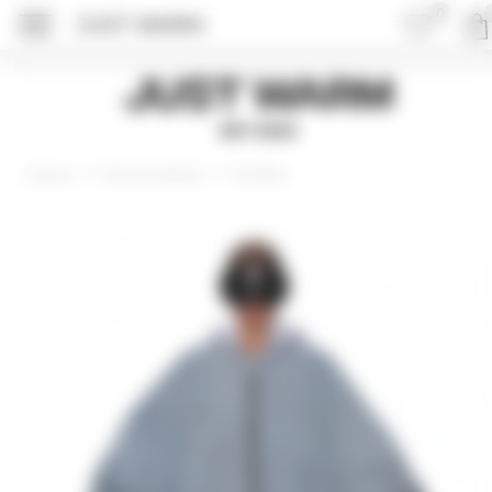
0
JUST WARM
ПОДРОБНЕЕ ОБ 
Just Warm
EST 2015
Верхняя одежда
Бомберы
Главная