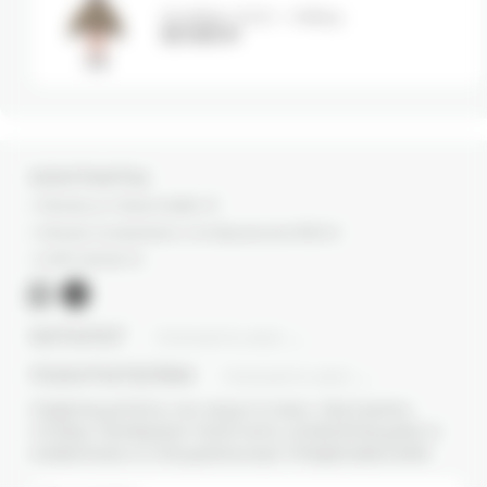
Бомбер HIGH - military
55 000
₽
КОНТАКТЫ
г. Москва, ул. Новый Арбат, 13
г. Москва, Суперметалл, 2-ая Бауманская 9/23 с3
+7 (977) 345 05-72
КАТАЛОГ
ПОКАЗАТЬ ВСЕ
ПОКУПАТЕЛЯМ
ПОКАЗАТЬ ВСЕ
ПОДПИШИТЕСЬ НА НАШУ E-MAIL РАССЫЛКУ,
ЧТОБЫ ПЕРВЫМИ ПОЛУЧАТЬ ИНФОРМАЦИЮ О
НОВИНКАХ И СПЕЦИАЛЬНЫХ ПРЕДЛОЖЕНИЯХ