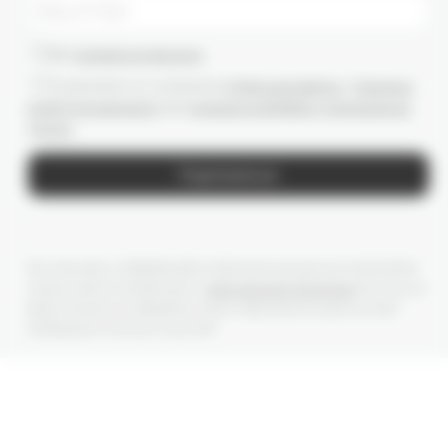
Даю
согласие на рассылки
Ознакомлен(-а) с условиями
Публичной оферты
и
Политики
конфиденциальности
, даю
согласие на обработку персональных
данных
Подписаться
Мы получаем и обрабатываем персональные данные посетителей
нашего сайта в соответствии с
официальной политикой
. Если вы не
даете согласия на обработку своих персональных данных, Вам
необходимо покинуть наш сайт.