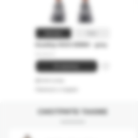
Woman
Man
Бомбер HIGH DENIM - grey
55 000
₽
В корзину
Детали и уход
Намекнуть о подарке
СМОТРИТЕ ТАКЖЕ