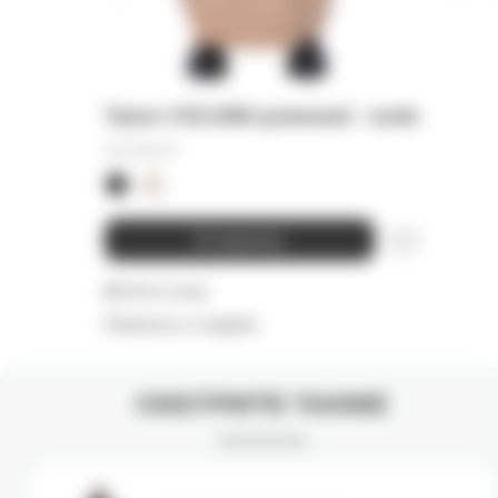
Тренч VOLUME длинный - nude
45 000
₽
В корзину
Детали и уход
Намекнуть о подарке
СМОТРИТЕ ТАКЖЕ