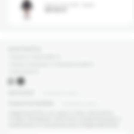
Тренч VOLUME - black
38 000
₽
КОНТАКТЫ
г. Москва, ул. Новый Арбат, 13
г. Москва, Суперметалл, 2-ая Бауманская 9/23 с3
+7 (977) 345 05-72
КАТАЛОГ
ПОКАЗАТЬ ВСЕ
ПОКУПАТЕЛЯМ
ПОКАЗАТЬ ВСЕ
ПОДПИШИТЕСЬ НА НАШУ E-MAIL РАССЫЛКУ,
ЧТОБЫ ПЕРВЫМИ ПОЛУЧАТЬ ИНФОРМАЦИЮ О
НОВИНКАХ И СПЕЦИАЛЬНЫХ ПРЕДЛОЖЕНИЯХ