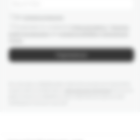
Даю
согласие на рассылки
Ознакомлен(-а) с условиями
Публичной оферты
и
Политики
конфиденциальности
, даю
согласие на обработку персональных
данных
Подписаться
Мы получаем и обрабатываем персональные данные посетителей
нашего сайта в соответствии с
официальной политикой
. Если вы не
даете согласия на обработку своих персональных данных, Вам
необходимо покинуть наш сайт.