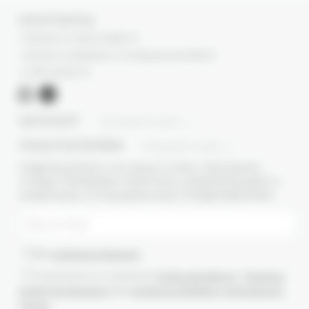
КОНТАКТЫ
г. Москва, ул. Новый Арбат, 13
г. Москва, Суперметалл, 2-ая Бауманская 9/23 с3
+7 (977) 345 05-72
КАТАЛОГ
ПОКАЗАТЬ ВСЕ
ПОКУПАТЕЛЯМ
ПОКАЗАТЬ ВСЕ
ПОДПИШИТЕСЬ НА НАШУ E-MAIL РАССЫЛКУ,
ЧТОБЫ ПЕРВЫМИ ПОЛУЧАТЬ ИНФОРМАЦИЮ О
НОВИНКАХ И СПЕЦИАЛЬНЫХ ПРЕДЛОЖЕНИЯХ
Даю
согласие на рассылки
Ознакомлен(-а) с условиями
Публичной оферты
и
Политики
конфиденциальности
, даю
согласие на обработку персональных
данных