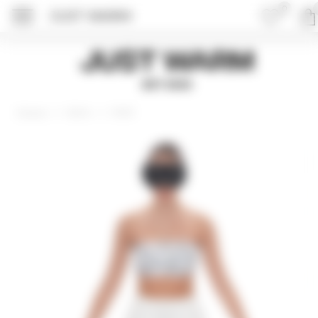
0
JUST WARM
ПОДРОБНЕЕ ОБ 
Just Warm
EST 2015
Шорты
BASE
Главная