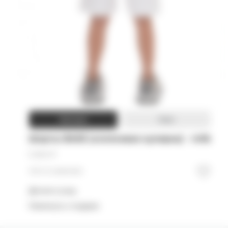
Woman
Man
Шорты BASE (хлопковая кулирка) - milk
5 500
₽
Нет в наличии
Детали и уход
Намекнуть о подарке