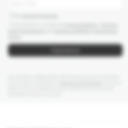
Даю
согласие на рассылки
Ознакомлен(-а) с условиями
Публичной оферты
и
Политики
конфиденциальности
, даю
согласие на обработку персональных
данных
Подписаться
Мы получаем и обрабатываем персональные данные посетителей
нашего сайта в соответствии с
официальной политикой
. Если вы не
даете согласия на обработку своих персональных данных, Вам
необходимо покинуть наш сайт.