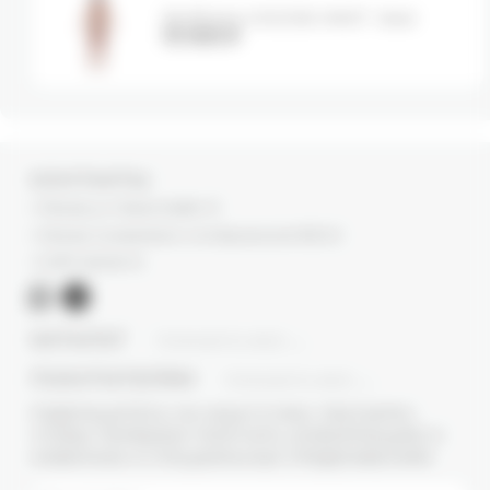
Футболка VISCOSE KNOT - bear
10 000
₽
КОНТАКТЫ
г. Москва, ул. Новый Арбат, 13
г. Москва, Суперметалл, 2-ая Бауманская 9/23 с3
+7 (977) 345 05-72
КАТАЛОГ
ПОКАЗАТЬ ВСЕ
ПОКУПАТЕЛЯМ
ПОКАЗАТЬ ВСЕ
ПОДПИШИТЕСЬ НА НАШУ E-MAIL РАССЫЛКУ,
ЧТОБЫ ПЕРВЫМИ ПОЛУЧАТЬ ИНФОРМАЦИЮ О
НОВИНКАХ И СПЕЦИАЛЬНЫХ ПРЕДЛОЖЕНИЯХ