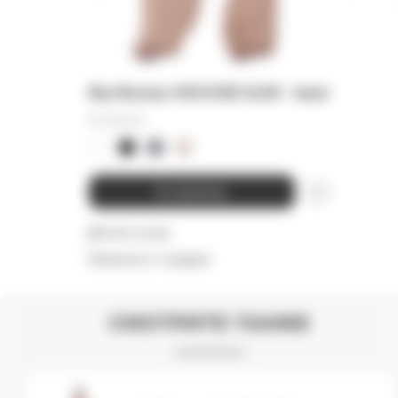
Футболка VISCOSE SLIM - bear
10 000
₽
В корзину
Детали и уход
Намекнуть о подарке
СМОТРИТЕ ТАКЖЕ