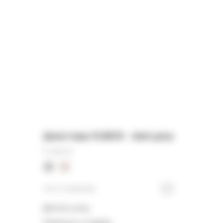
Джоггеры FLEECE - dark grey
11 000
₽
Нет в наличии
Детали и уход
Намекнуть о подарке