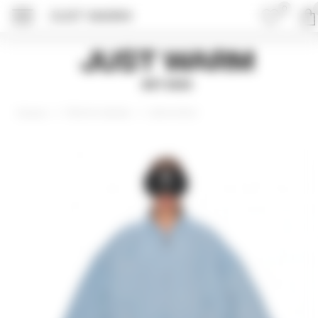
0
JUST WARM
ПОДРОБНЕЕ ОБ 
Just Warm
EST 2015
Верхняя одежда
Джинсовки
Главная