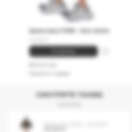
Джинсовка FORM - blue denim
45 000
₽
В корзину
Детали и уход
Намекнуть о подарке
СМОТРИТЕ ТАКЖЕ
Джинсовка FORM - MILITARY
45 000
₽