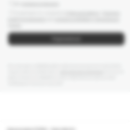
Даю
согласие на рассылки
Ознакомлен(-а) с условиями
Публичной оферты
и
Политики
конфиденциальности
, даю
согласие на обработку персональных
данных
Подписаться
Мы получаем и обрабатываем персональные данные посетителей
нашего сайта в соответствии с
официальной политикой
. Если вы не
даете согласия на обработку своих персональных данных, Вам
необходимо покинуть наш сайт.