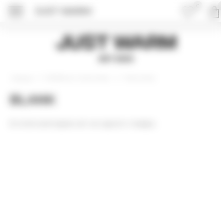
0
JUST WARM
Just Warm
EST 2015
Футболки и лонгсливы
Лонгсливы
Главная
BLANK
В этой категории нет ни одного товара.