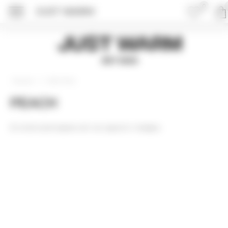
0
JUST WARM
Just Warm
EST 2015
Джоггеры
Главная
PEACH
В этой категории нет ни одного товара.