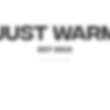
Just War
EST 2015
Главная
Джоггеры