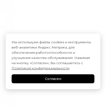
Мы используем файлы cookies и инструменты
веб-аналитики Яндекс Метрика, для
обеспечения работоспособности и
улучшения качества обслуживания. Нажимая
на кнопку «Согласен», Вы соглашаетесь с
Политикой конфиденциальности
.
Согласен